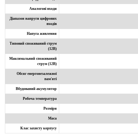
Аналогові входи
Діапазон напруги цифрових
входів
Напуга живлення
Типовий споживаний струм
(12В)
Максимальний споживаний
струм (12В)
Обсяг енергонезалежної
пам'яті
Вбудований акумулятор
Робоча температура
Розміри
Маса
Клас захисту корпусу