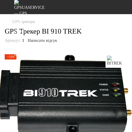
GPS трекери
GPS Трекер BI 910 TREK
Артикул:
1
Написати відгук
−12%