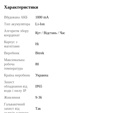
Характеристики
Вбудована АКБ
1000 mA
Тип акумулятора
Li-Ion
Алгоритм збору
Кут / Відстань / Час
координат
Корпус з
Ні
магнітами
Виробник
Bitrek
Максимальна
робоча
80
температура
Країна виробник
Украина
Захист
обладнання від
IP65
води і пилу IP
Живлення
9-36
Гальванічний
захист від
Так
скачків напруги