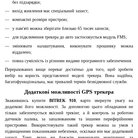
без підзарядки;
вихід живлення має спеціальний захист;
компактні розміри пристрою;
у пам'яті можна зберігати близько 65 тисяч записів;
для підключення трекера до авто застосовується модуль FMS;
змінювати налаштування, виконувати прошивку можна
віддалено;
повна сумісність із різними видами програмного забезпечення.
Перерахованих вище переваг достатньо для того, щоб зробити
вибір на користь представленої моделі трекера. Вона надійна,
багатофункціональна, має тривалий термін безвідмовної служби.
Додаткові можливості GPS трекера
Зважившись купити
BITREK 910
, варто звернути увагу на
додаткові його можливості. За допомогою цього обладнання не
тільки забезпечується якісний трекінг, а й контроль за роботою
датчиків палива, за запалюванням та іншими периферійними
пристроями. Використовувати такий трекер можна за умов з
підвищеними показниками небезпеки, оскільки він має додатковий
захист. Тому, якщо ви бажаєте виконувати моніторинг за