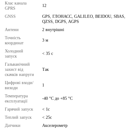
Клас канала
12
GPRS
GNSS
GPS, ГЛОНАСС, GALILEO, BEIDOU, SBAS,
QZSS, DGPS, AGPS
Антени
2 внутрішні
Точність
3 м
координат
Холодний
< 35 с
запуск
Гальванічний
захист від
Так
скачків напруги
Цифрові входи/
1
виходи
Температура
-40 °С до +85 °С
експлуатації
Гарячий запуск
< 1c
Теплий запуск
< 25c
Датчики
Акселерометр