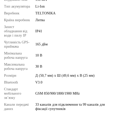
Тип акумулятора
Li-Ion
Виробник
TELTONIKA
Країна виробник
Литва
Захист
обладнання від
IP41
води і пилу IP
Чутливість GPS-
165 дБм
приймача
Мінімальна
10 В
робоча напруга
Максимальна
30 В
робоча напруга
Розміри
Д (50,7 мм) x Ш (49,6 мм) x В (25 мм)
Bluetooth
V3.0
Стандарт
мобільного
GSM 850/900/1800/1900 MHz
зв’язку
Канали передачі
33 каналів для підключення та 99 каналів для
даних
фіксації супутників