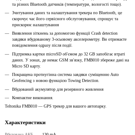
та різних Bluetooth датчиків (температури, вологості тощо).
Зчитування даних та налаштування трекера по Bluetooth, це
скорочує час його сервісного обслуговування, спрощує та
прискорює налаштування
Виявлення зіткнень за допомогою функції Crash detection
завдяки вбудованому 3-осьовому акселерометру. Ви отримаєте
повідомлення одразу після події.
Підтримка картки microSD об'ємом до 32 GB запобігає втраті
даних. У зонах, де немає GSM зв'язку, FMB010 збереже дані на
Micro SD карту.
Покращена протиугінна система завдяки суміщенню Auto
Geofencing з новою функцією Towing Detection.
Вбудований акумулятор для резервного живлення
Компактне виконання.
Teltonika FMB010 — GPS трекер для вашого автопарку.
Характеристики
Вбудована АКБ
130 mA