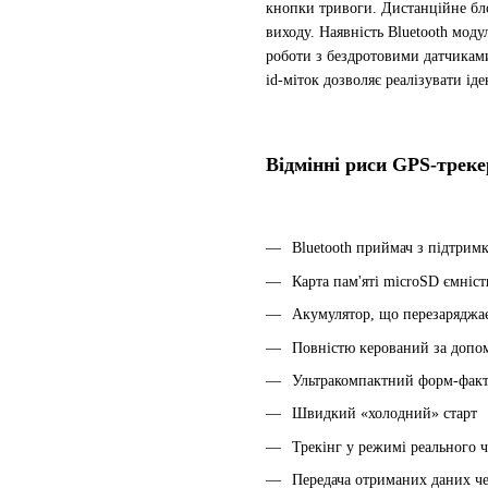
кнопки тривоги. Дистанційне бл
виходу. Наявність Bluetooth моду
роботи з бездротовими датчиками
id-міток дозволяє реалізувати ід
Відмінні риси GPS-треке
Bluetooth приймач з підтрим
Карта пам'яті microSD ємніст
Акумулятор, що перезаряджа
Повністю керований за допо
Ультракомпактний форм-факт
Швидкий «холодний» старт
Трекінг у режимі реального ч
Передача отриманих даних че