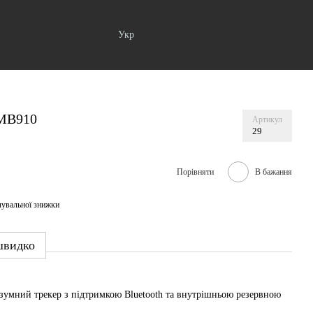
Укр
FMB910
Артикул
29
Порівняти
В бажання
чувальної знижки
швидко
озумний трекер з підтримкою Bluetooth та внутрішньою резервною