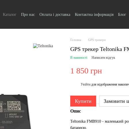
Каталог
Про нас
Оплата і доставка
Контактна інформація
Блог
Головна
GPS трекери
GPS трекер Teltonika 
В наявності
Написати відгук
1 850 грн
Увійти
для відображення накопи
%
Купити
Замовити 
Опис
Teltonika FMB910 - маленький р
батареєю.