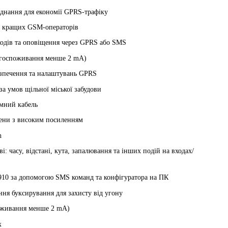
днання для економії GPRS-трафіку
ом кращих GSM-операторів
ходів та оповіщення через GPRS або SMS
ергоспоживання менше 2 mA)
зпечення та налаштувань GPRS
 за умов щільної міської забудови
імний кабель
ени з високим посиленням
h
і: часу, відстані, кута, запалювання та інших подій на входах/
10 за допомогою SMS команд та конфігуратора на ПК
ння буксирування для захисту від угону
оживання менше 2 mA)
х