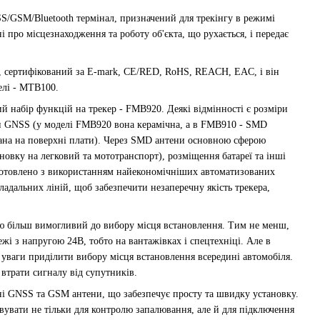
S/GSM/Bluetooth термінал, призначений для трекінгу в режимі
ні про місцезнаходження та роботу об'єкта, що рухається, і передає
 сертифікований за E-mark, CE/RED, RoHS, REACH, EAC, і він
елі - MTB100.
й набір функцій на трекер - FMB920. Деякі відмінності є розміри
ни GNSS (у моделі FMB920 вона керамічна, а в FMB910 - SMD
ована на поверхні плати). Через SMD антени основною сферою
новку на легковий та мототранспорт), розміщення батареї та інші
отовлено з використанням найекономічніших автоматизованих
адальних ліній, щоб забезпечити незаперечну якість трекера,
ою більш вимогливий до вибору місця встановлення. Тим не менш,
і з напругою 24В, тобто на вантажівках і спецтехніці. Але в
е уваги приділити вибору місця встановлення всередині автомобіля.
втрати сигналу від супутників.
ні GNSS та GSM антени, що забезпечує просту та швидку установку.
увати не тільки для контролю запалювання, але й для підключення