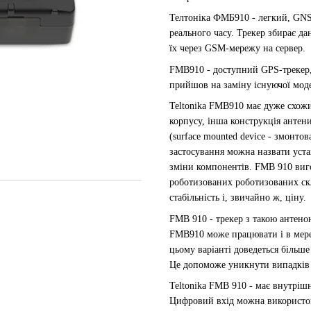
Телтоніка ФМБ910 - легкий, GNS
реального часу. Трекер збирає да
їх через GSM-мережу на сервер.
FMB910 - доступний GPS-трекер,
прийшов на заміну існуючої мод
Teltonika FMB910 має дуже схожи
корпусу, інша конструкція анте
(surface mounted device - змонт
застосування можна назвати уста
зміни компонентів. FMB 910 виг
роботизованих роботизованих скл
стабільність і, звичайно ж, ціну.
FMB 910 - трекер з такою антен
FMB910 може працювати і в мереж
цьому варіанті доведеться більш
Це допоможе уникнути випадків 
Teltonika FMB 910 - має внутріш
Цифровий вхід можна використов