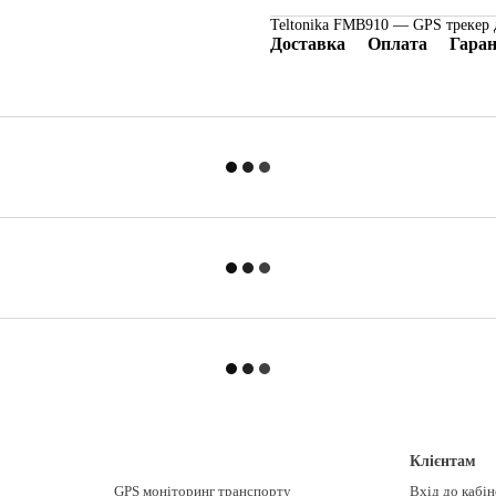
Teltonika FMB910 — GPS трекер 
Доставка
Оплата
Гаран
Клієнтам
GPS моніторинг транспорту
Вхід до кабі