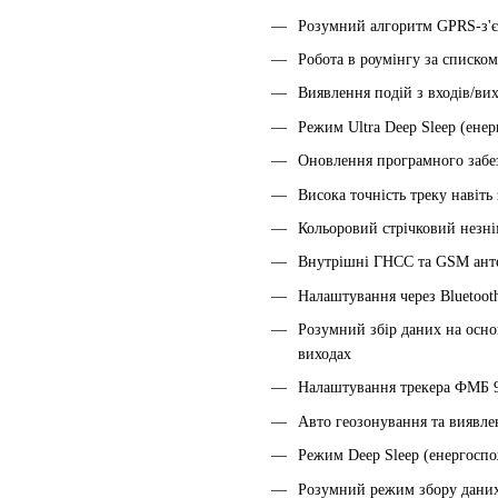
Розумний алгоритм GPRS-з'є
Робота в роумінгу за списк
Виявлення подій з входів/ви
Режим Ultra Deep Sleep (ен
Оновлення програмного забе
Висока точність треку навіть
Кольоровий стрічковий незн
Внутрішні ГНСС та GSM ант
Налаштування через Bluetoot
Розумний збір даних на основ
виходах
Налаштування трекера ФМБ 9
Авто геозонування та виявле
Режим Deep Sleep (енергосп
Розумний режим збору дани