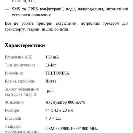
геозони, т.п.;
SMS та GPRS конфігурації, події, налагодження, автоматичні
установки оновлення.
Все це робить пристрій актуальним, потрібним трекером для
транспорту, тварин, інших об'єктів.
Характеристики
Вбудована АКБ
130 mA
Тип акумулятора
Li-Ion
Виробник
TELTONIKA
Країна виробник
Литва
Захист обладнання
IP67
від води і пилу IP
Живлення
Акумулятор 800 мА*ч
Розміри
44 x 43 x 20 мм
Bluetooth
4.0 + LE
Стандарт
GSM 850/900/1800/1900 MHz
мобільного зв’язку