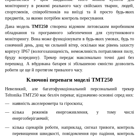
моніторингу в режимі реального часу свійських тварин, людей,
спортсменів, співробітників на виїзді та й просто будь-яких
предметів, за якими потрібен контроль пересування.
Дана модель
TMT250
створена відомим литовським виробником
обладнання та програмного забезпечення для супутникового
моніторингу. Вона може функціонувати в будь-яких умовах, будь то
сонячний день, дощ чи сильний вітер, оскільки має рівень захисту
корпусу IP67 (вологозахищеність, неможливість потрапляння пилу,
бруду всередину). Трекер передає максимально точні дані без
перешкод. А вбудована батарея зі збільшеною ємністю дозволить
робити це ще й протягом тривалого часу.
Ключові переваги моделі TMT250
Невеликий, але багатофункціональний персональний трекер
Teltonika TMT250 має безліч переваг, відзначимо основні серед них:
наявність акселерометра та гіроскопа;
кілька режимів енергоживлення, у тому числі
енергозберігаючий;
кілька сценаріїв роботи, наприклад, сигнал тривоги, контроль
перевищення швидкості, повідомлення про падіння, контроль