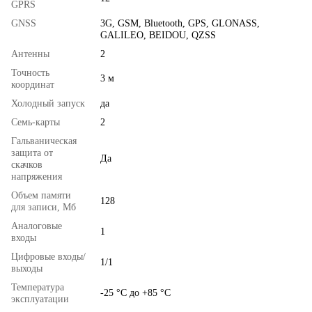
GPRS
GNSS
3G, GSM, Bluetooth, GPS, GLONASS,
GALILEO, BEIDOU, QZSS
Антенны
2
Точность
3 м
координат
Холодный запуск
да
Семь-карты
2
Гальваническая
защита от
Да
скачков
напряжения
Объем памяти
128
для записи, Мб
Аналоговые
1
входы
Цифровые входы/
1/1
выходы
Температура
-25 °С до +85 °С
эксплуатации