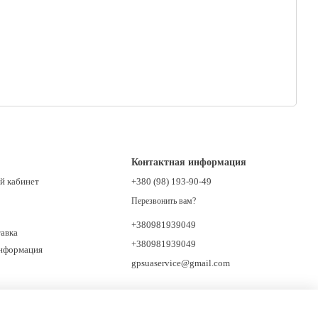
Контактная информация
й кабинет
+380 (98) 193-90-49
Перезвонить вам?
+380981939049
тавка
+380981939049
информация
gpsuaservice@gmail.com
Объездная, 12, Тернополь, Тернопольская
область, Украина, 46400 Западный рынок, 1
ряд от дороги, Возле АТБ