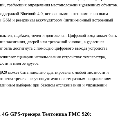
ий, требующих определения местоположения удаленных объектов.
поддержкой Bluetooth 4.0, встроенными антеннами с высоким
и GSM и резервным аккумулятором (литий-ионный встроенный
пактен, надёжен, точен и долговечен. Цифровой вход может быть
ния зажигания, дверей или тревожной кнопки, а удаленная
 быть достигнута с помощью цифрового выхода устройства.
асширяет сценарии использования устройства: температура,
ости и многое другое.
Ц920 может быть идеально адаптирована к любой местности и
тоинства трекера несут ощутимую пользу разным направлениям
 отличным выбором при базовом отслеживании и управлении
 4G GPS-трекера Телтоника FMC 920: