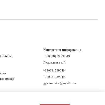
Контактная информация
й кабинет
+380 (98) 193-90-49
Перезвонить вам?
+380981939049
тавка
+380981939049
информация
gpsuaservice@gmail.com
Объездная, 12, Тернополь, Тернопольская
область, Украина, 46400 Западный рынок, 1
ряд от дороги, Возле АТБ