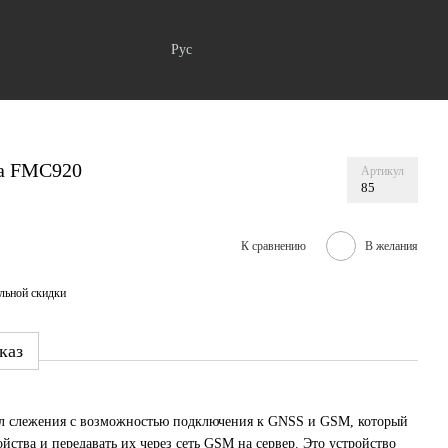
Рус
ka FMC920
Артикул
85
К сравнению
В желания
льной скидки
каз
ал слежения с возможностью подключения к GNSS и GSM, который
йства и передавать их через сеть GSM на сервер. Это устройство