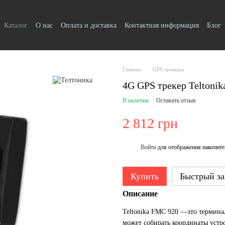
Каталог
О нас
Оплата и доставка
Контактная информация
Блог
Главная
GPS трекеры
4G GPS трекер Teltoni
В наличии
Оставить отзыв
2 812 грн
Войти
для отображения накопите
%
Купить
Быстрый за
Описание
Teltonika FMС 920 —это термин
может собирать координаты устро