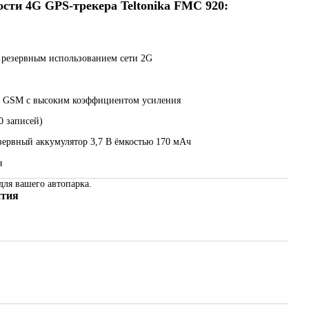
сти 4G GPS-трекера Teltonika FMC 920:
 резервным использованием сети 2G
 GSM с высоким коэффициентом усиления
0 записей)
ервный аккумулятор 3,7 В ёмкостью 170 мАч
я
для вашего автопарка.
нтия