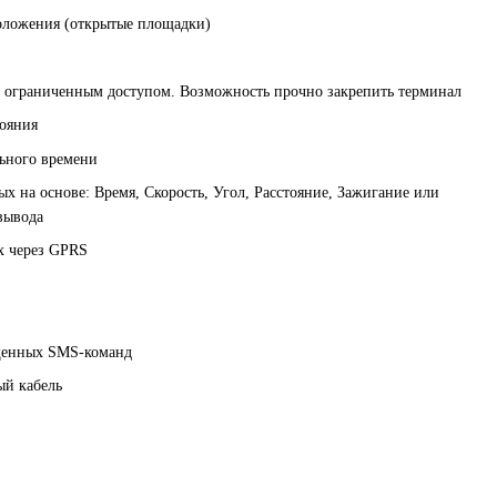
оложения (открытые площадки)
 с ограниченным доступом. Возможность прочно закрепить терминал
тояния
ьного времени
х на основе: Время, Скорость, Угол, Расстояние, Зажигание или
вывода
х через GPRS
щенных SMS-команд
ый кабель